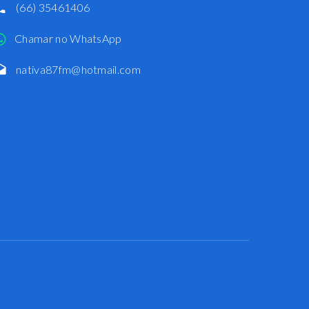
(66) 35461406
Chamar no WhatsApp
nativa87fm@hotmail.com