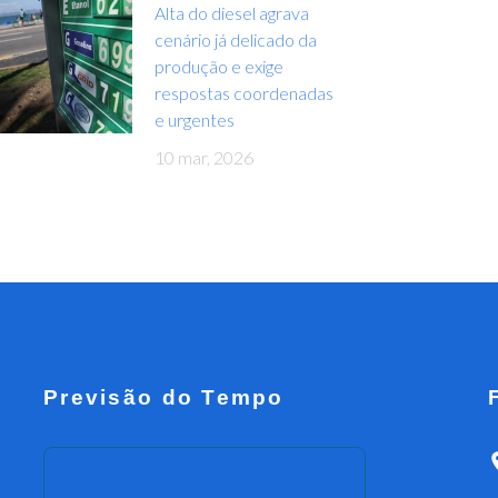
Alta do diesel agrava
cenário já delicado da
produção e exige
respostas coordenadas
e urgentes
10 mar, 2026
Previsão do Tempo