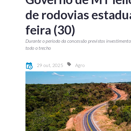
de rodovias estadua
feira (30)
Durante o período da concessão previstos investimento
todo o trecho
29 out, 2025
Agro