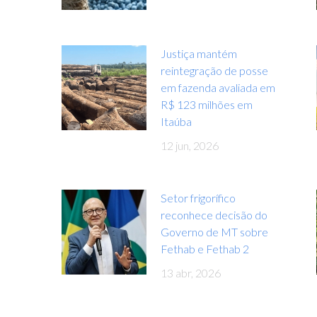
Justiça mantém
reintegração de posse
em fazenda avaliada em
R$ 123 milhões em
Itaúba
12 jun, 2026
Setor frigorífico
reconhece decisão do
Governo de MT sobre
Fethab e Fethab 2
13 abr, 2026