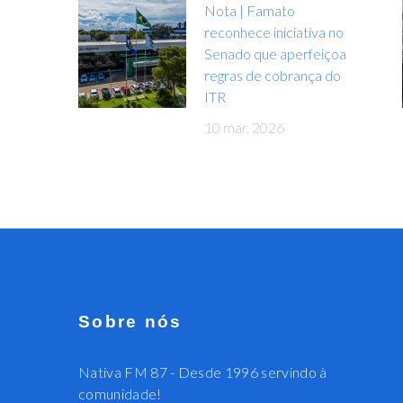
Nota | Famato
reconhece iniciativa no
Senado que aperfeiçoa
regras de cobrança do
ITR
10 mar, 2026
Sobre nós
Nativa FM 87 - Desde 1996 servindo à
comunidade!