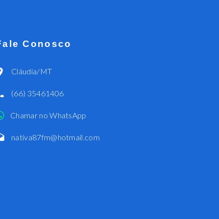
Fale Conosco
Cláudia/MT
(66) 35461406
Chamar no WhatsApp
nativa87fm@hotmail.com