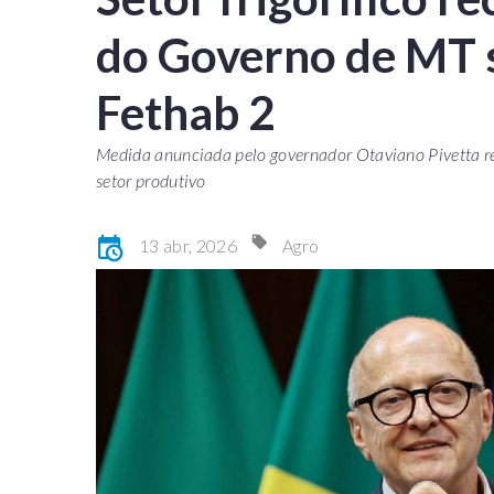
do Governo de MT 
Fethab 2
Medida anunciada pelo governador Otaviano Pivetta r
setor produtivo
13 abr, 2026
Agro