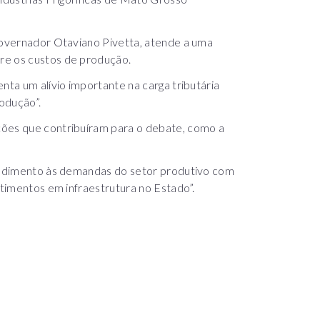
 governador Otaviano Pivetta, atende a uma
re os custos de produção.
nta um alívio importante na carga tributária
odução”.
ções que contribuíram para o debate, como a
tendimento às demandas do setor produtivo com
stimentos em infraestrutura no Estado”.