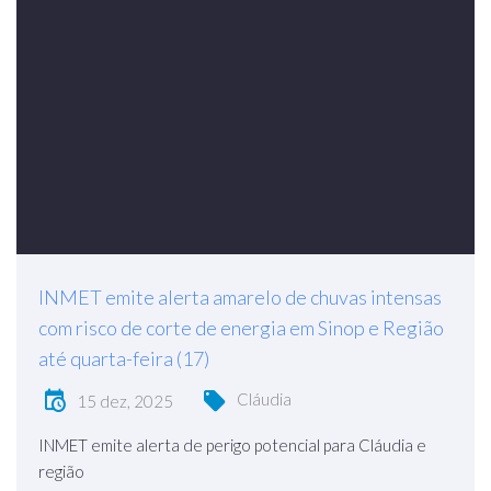
INMET emite alerta amarelo de chuvas intensas
com risco de corte de energia em Sinop e Região
até quarta-feira (17)
Cláudia
15 dez, 2025
INMET emite alerta de perigo potencial para Cláudia e
região